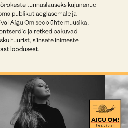
võrokeste tunnuslauseks kujunenud
 oma publikut aeglasemale ja
ival Aigu Om seob ühte muusika,
ontserdid ja retked pakuvad
kultuurist, siinsete inimeste
ast loodusest.