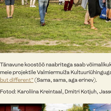
Tänavune koostöö naabritega saab võimalikuks
meie projektile Valmiermuiža Kultuuriühinguga
but different”
(Sama, sama, aga erinev).
Fotod: Karoliina Kreintaal, Dmitri Kotjuh, Jass