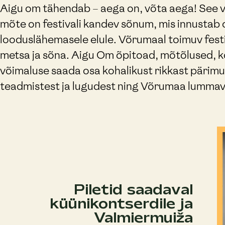
Aigu om tähendab – aega on, võta aega! See 
mõte on festivali kandev sõnum, mis innustab
looduslähemasele elule. Võrumaal toimuv fest
metsa ja sõna. Aigu Om õpitoad, mõtõlused, k
võimaluse saada osa kohalikust rikkast pärimus
teadmistest ja lugudest ning Võrumaa lummav
Piletid saadaval
küünikontserdile ja
Valmiermuiža