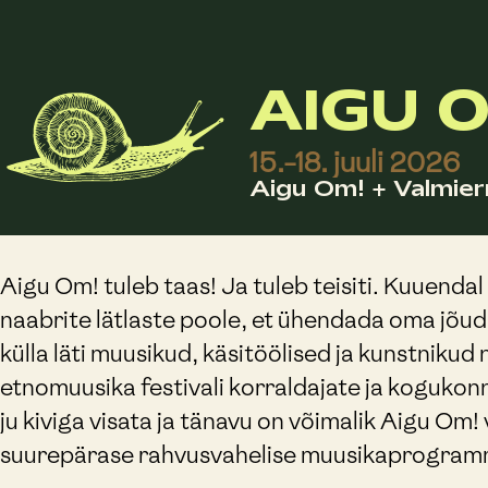
AIGU O
15.-18. juuli 2026
Aigu Om! + Valmier
Aigu Om! tuleb taas! Ja tuleb teisiti. Kuuendal
naabrite lätlaste poole, et ühendada oma jõud. 
külla läti muusikud, käsitöölised ja kunstnik
etnomuusika festivali korraldajate ja kogukonn
ju kiviga visata ja tänavu on võimalik Aigu Om!
suurepärase rahvusvahelise muusikaprogramm