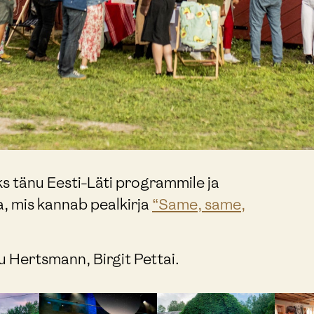
 tänu Eesti-Läti programmile ja
, mis kannab pealkirja
“Same, same,
u Hertsmann, Birgit Pettai.