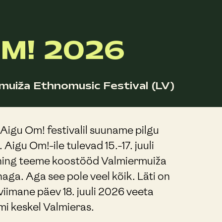
M! 2026
muiža Ethnomusic Festival (LV)
 Aigu Om! festivalil suuname pilgu
Aigu Om!-ile tulevad 15.-17. juuli
ud ning teeme koostööd Valmiermuiža
aga. Aga see pole veel kõik. Läti on
 viimane päev 18. juuli 2026 veeta
i keskel Valmieras.