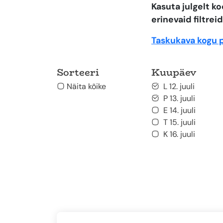
Kasuta julgelt 
erinevaid filtreid
Taskukava kogu 
Sorteeri
Kuupäev
Näita kõike
L 12. juuli
P 13. juuli
E 14. juuli
T 15. juuli
K 16. juuli