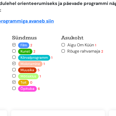
kodulehel orienteerumiseks ja päevade programmi n
:
programmiga avaneb siin
Sündmus
Asukoht
Aigu Om Küün
Film
2
1
Rõuge rahvamaja
Kunst
2
2
Kõrvalprogramm
1
Molotamine
1
Muusika
5
Mõtisklus
1
Toit
0
Õpituba
6