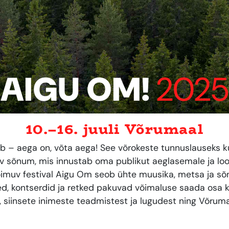
AIGU OM!
2025
10.–16. juuli Võrumaal
 – aega on, võta aega! See võrokeste tunnuslauseks 
dev sõnum, mis innustab oma publikut aeglasemale ja l
oimuv festival Aigu Om seob ühte muusika, metsa ja s
d, kontserdid ja retked pakuvad võimaluse saada osa ko
, siinsete inimeste teadmistest ja lugudest ning Võr