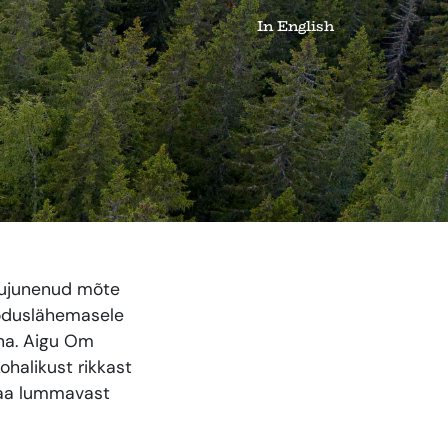
In English
kujunenud mõte
ooduslähemasele
õna. Aigu Om
halikust rikkast
umaa lummavast