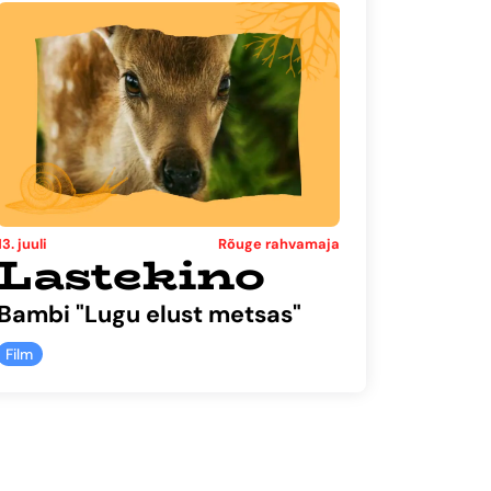
13. juuli
Rõuge rahvamaja
Lastekino
Bambi "Lugu elust metsas"
Film