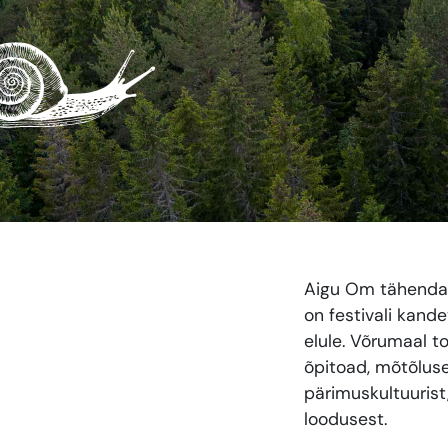
Aigu Om tähendab
on festivali kan
elule. Võrumaal t
õpitoad, mõtõluse
pärimuskultuurist
loodusest.