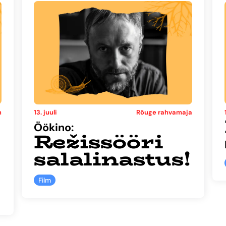
n
13. juuli
Rõuge rahvamaja
Öökino:
Režissööri
salalinastus!
Film