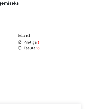
ägemiseks
Hind
Piletiga
3
Tasuta
10