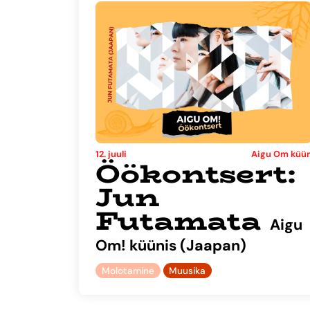
12. juuli
Aigu Om küü
Öökontsert:
Jun
Futamata
Aigu
Om! küünis (Jaapan)
Molotamine
Muusika