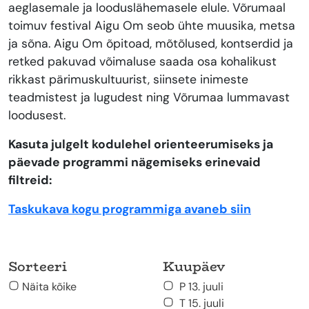
aeglasemale ja looduslähemasele elule. Võrumaal
toimuv festival Aigu Om seob ühte muusika, metsa
ja sõna. Aigu Om õpitoad, mõtõlused, kontserdid ja
retked pakuvad võimaluse saada osa kohalikust
rikkast pärimuskultuurist, siinsete inimeste
teadmistest ja lugudest ning Võrumaa lummavast
loodusest.
Kasuta julgelt kodulehel orienteerumiseks ja
päevade programmi nägemiseks erinevaid
filtreid:
Taskukava kogu programmiga avaneb siin
Sorteeri
Kuupäev
Näita kõike
P 13. juuli
T 15. juuli