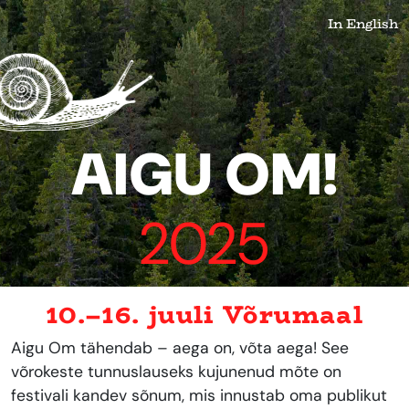
In English
AIGU OM!
2025
10.–16. juuli Võrumaal
Aigu Om tähendab – aega on, võta aega! See
võrokeste tunnuslauseks kujunenud mõte on
festivali kandev sõnum, mis innustab oma publikut