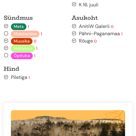
K 16. juuli
Sündmus
Asukoht
AnitiW Galerii
Mets
1
0
Pähni-Paganamaa
Molotamine
1
1
Rõuge
Muusika
0
0
Mõtisklus
1
Õpituba
1
Hind
Piletiga
1