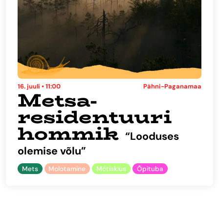
16. juuli • 11:00
Pähni-Paganamaa
Metsa-
residentuuri
hommik
“Looduses
olemise võlu”
Mets
Molotamine
Mõtisklus
Õpituba