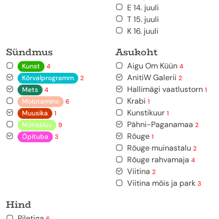
E 14. juuli
T 15. juuli
K 16. juuli
Sündmus
Asukoht
Aigu Om Küün
Kunst
4
4
AnitiW Galerii
Kõrvalprogramm
2
2
Hallimägi vaatlustorn
Mets
4
1
Krabi
Molotamine
6
1
Kunstikuur
Muusika
1
1
Pähni-Paganamaa
Mõtisklus
9
2
Rõuge
Õpituba
3
1
Rõuge muinastalu
2
Rõuge rahvamaja
4
Viitina
2
Viitina mõis ja park
3
Hind
Piletiga
6