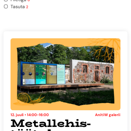
Tasuta
2
12. juuli • 14:00-16:00
AnitiW galerii
Metallehis-