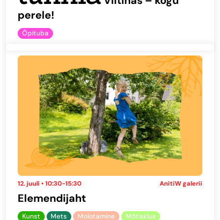
Viitinas – kogu
perele!
Õpituba
12. juuli • 10:30-15:30
AnitiW galerii
Elemendijaht
Kunst
Mets
Molotamine
Mõtisklus