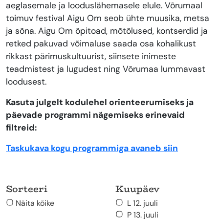
aeglasemale ja looduslähemasele elule. Võrumaal
toimuv festival Aigu Om seob ühte muusika, metsa
ja sõna. Aigu Om õpitoad, mõtõlused, kontserdid ja
retked pakuvad võimaluse saada osa kohalikust
rikkast pärimuskultuurist, siinsete inimeste
teadmistest ja lugudest ning Võrumaa lummavast
loodusest.
Kasuta julgelt kodulehel orienteerumiseks ja
päevade programmi nägemiseks erinevaid
filtreid:
Taskukava kogu programmiga avaneb siin
Sorteeri
Kuupäev
Näita kõike
L 12. juuli
P 13. juuli