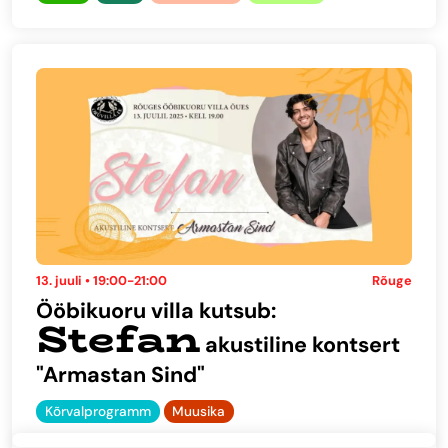
13. juuli • 19:00-21:00
Rõuge
Ööbikuoru villa kutsub:
Stefan
akustiline kontsert
"Armastan Sind"
Kõrvalprogramm
Muusika