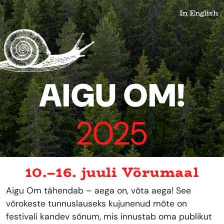
In English
AIGU OM!
2025
10.–16. juuli Võrumaal
Aigu Om tähendab – aega on, võta aega! See
võrokeste tunnuslauseks kujunenud mõte on
festivali kandev sõnum, mis innustab oma publikut