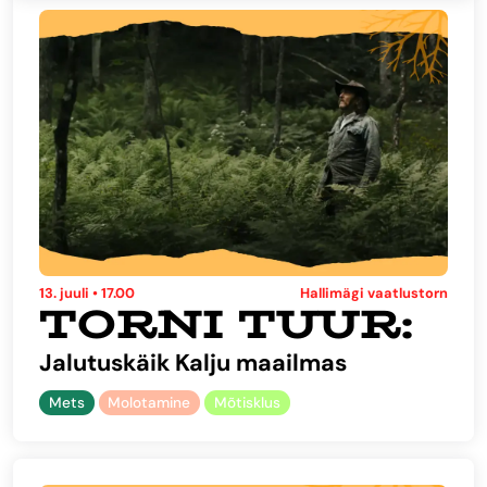
13. juuli • 17.00
Hallimägi vaatlustorn
TORNI TUUR:
Jalutuskäik Kalju maailmas
Mets
Molotamine
Mõtisklus