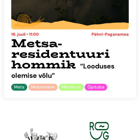
16. juuli • 11:00
Pähni-Paganamaa
Metsa-
residentuuri
hommik
“Looduses
olemise võlu”
Mets
Molotamine
Mõtisklus
Õpituba