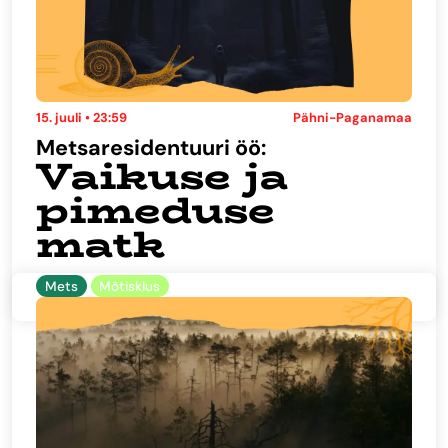
15. juuli • 23:59
Pähni-Paganamaa
Metsaresidentuuri öö:
Vaikuse ja
pimeduse
matk
Mets
Mõtisklus