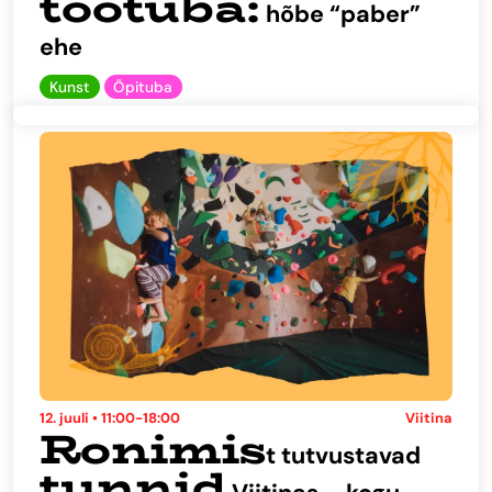
töötuba:
hõbe “paber”
ehe
Kunst
Õpituba
12. juuli • 11:00-18:00
Viitina
Ronimis
t tutvustavad
tunnid