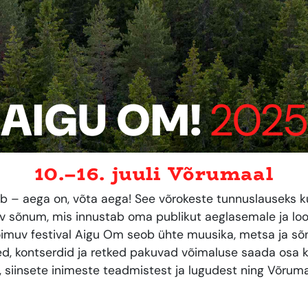
AIGU OM!
2025
10.–16. juuli Võrumaal
 – aega on, võta aega! See võrokeste tunnuslauseks 
dev sõnum, mis innustab oma publikut aeglasemale ja l
oimuv festival Aigu Om seob ühte muusika, metsa ja s
d, kontserdid ja retked pakuvad võimaluse saada osa ko
, siinsete inimeste teadmistest ja lugudest ning Võr