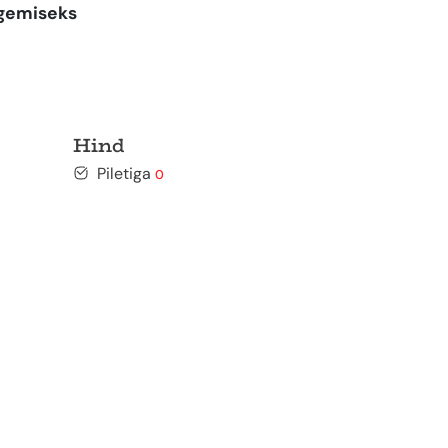
ägemiseks
Hind
Piletiga
0