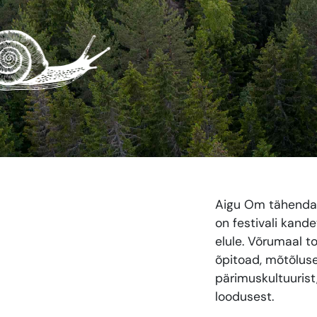
Aigu Om tähendab
on festivali kan
elule. Võrumaal t
õpitoad, mõtõluse
pärimuskultuurist
loodusest.