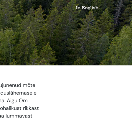
In English
kujunenud mõte
ooduslähemasele
õna. Aigu Om
halikust rikkast
umaa lummavast