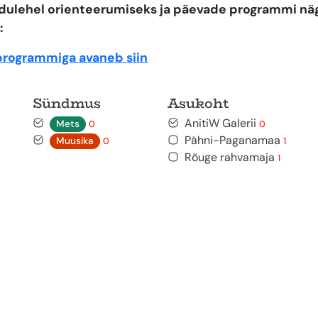
kodulehel orienteerumiseks ja päevade programmi n
:
programmiga avaneb siin
Sündmus
Asukoht
AnitiW Galerii
Mets
0
0
Pähni-Paganamaa
Muusika
0
1
Rõuge rahvamaja
1