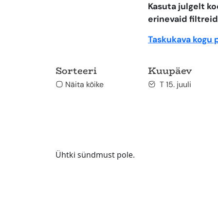
Kasuta julgelt 
erinevaid filtreid
Taskukava kogu 
Sorteeri
Kuupäev
Näita kõike
T 15. juuli
Ühtki sündmust pole.