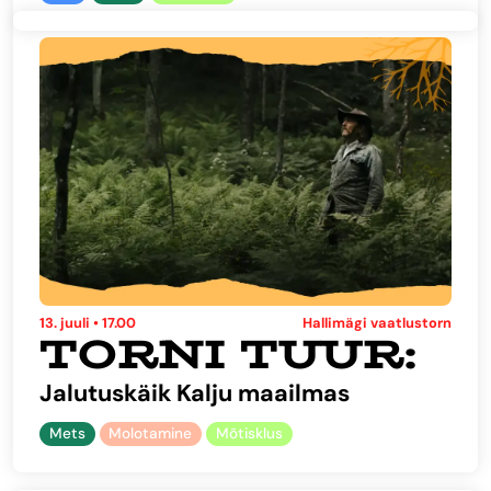
13. juuli • 17.00
Hallimägi vaatlustorn
TORNI TUUR:
Jalutuskäik Kalju maailmas
Mets
Molotamine
Mõtisklus