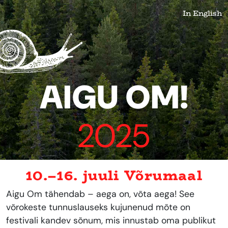
In English
AIGU OM!
2025
10.–16. juuli Võrumaal
Aigu Om tähendab – aega on, võta aega! See
võrokeste tunnuslauseks kujunenud mõte on
festivali kandev sõnum, mis innustab oma publikut