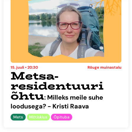
15. juuli • 20:30
Rõuge muinastalu
Metsa-
residentuuri
õhtu
: Milleks meile suhe
loodusega? - Kristi Raava
Mets
Mõtisklus
Õpituba