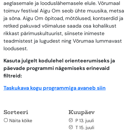
aeglasemale ja looduslähemasele elule. Võrumaal
toimuv festival Aigu Om seob ühte muusika, metsa
ja sõna. Aigu Om õpitoad, mõtõlused, kontserdid ja
retked pakuvad võimaluse saada osa kohalikust
rikkast pärimuskultuurist, siinsete inimeste
teadmistest ja lugudest ning Võrumaa lummavast
loodusest.
Kasuta julgelt kodulehel orienteerumiseks ja
päevade programmi nägemiseks erinevaid
filtreid:
Taskukava kogu programmiga avaneb siin
Sorteeri
Kuupäev
Näita kõike
P 13. juuli
T 15. juuli