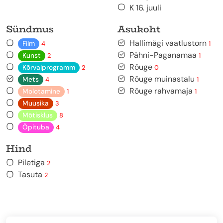
K 16. juuli
Sündmus
Asukoht
Hallimägi vaatlustorn
Film
4
1
Pähni-Paganamaa
Kunst
2
1
Rõuge
Kõrvalprogramm
2
0
Rõuge muinastalu
Mets
4
1
Rõuge rahvamaja
Molotamine
1
1
Muusika
3
Mõtisklus
8
Õpituba
4
Hind
Piletiga
2
Tasuta
2