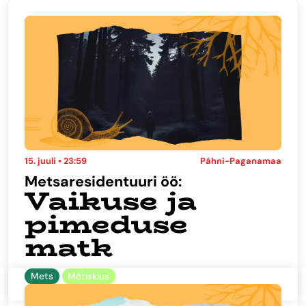
15. juuli • 23:59
Pähni-Paganamaa
Metsaresidentuuri öö:
Vaikuse ja
pimeduse
matk
Mets
Mõtisklus