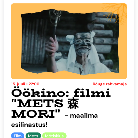
15. juuli • 22:00
Rõuge rahvamaja
Öökino: filmi
"METS 森
MORI"
- maailma
esilinastus!
Film
Mets
Mõtisklus