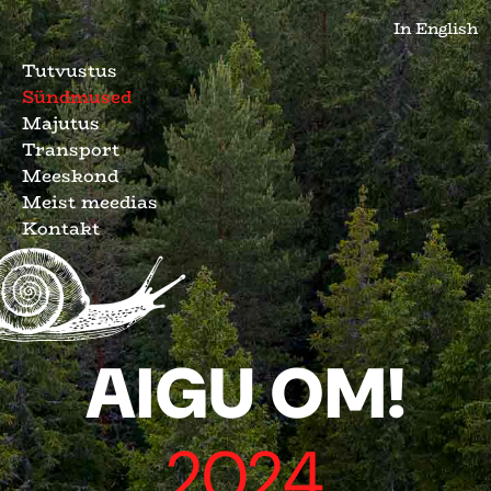
In English
Tutvustus
Sündmused
Majutus
Transport
Meeskond
Meist meedias
Kontakt
AIGU OM!
2024