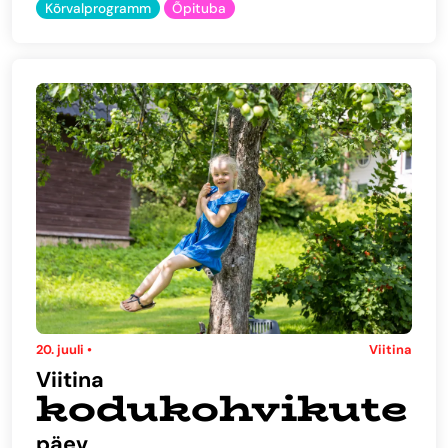
Kõrvalprogramm
Õpituba
20. juuli •
Viitina
Viitina
kodukohvikute
päev