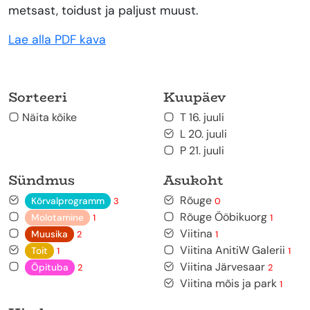
metsast, toidust ja paljust muust.
Lae alla PDF kava
Sorteeri
Kuupäev
Näita kõike
T 16. juuli
L 20. juuli
P 21. juuli
Sündmus
Asukoht
Rõuge
Kõrvalprogramm
3
0
Rõuge Ööbikuorg
Molotamine
1
1
Viitina
Muusika
2
1
Viitina AnitiW Galerii
Toit
1
1
Viitina Järvesaar
Õpituba
2
2
Viitina mõis ja park
1