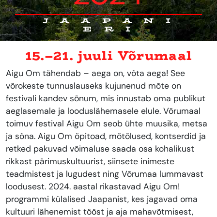
JAAPANI
ERI
15.–21. juuli Võrumaal
Aigu Om tähendab – aega on, võta aega! See
võrokeste tunnuslauseks kujunenud mõte on
festivali kandev sõnum, mis innustab oma publikut
aeglasemale ja looduslähemasele elule. Võrumaal
toimuv festival Aigu Om seob ühte muusika, metsa
ja sõna. Aigu Om õpitoad, mõtõlused, kontserdid ja
retked pakuvad võimaluse saada osa kohalikust
rikkast pärimuskultuurist, siinsete inimeste
teadmistest ja lugudest ning Võrumaa lummavast
loodusest. 2024. aastal rikastavad Aigu Om!
programmi külalised Jaapanist, kes jagavad oma
kultuuri lähenemist tööst ja aja mahavõtmisest,