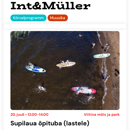
Int&Müller
Kõrvalprogramm
Muusika
20. juuli • 12.00-14.00
Viitina mõis ja park
Supilaua õpituba (lastele)