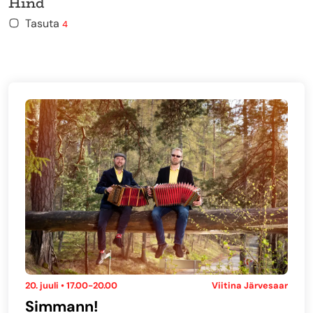
Hind
Tasuta
4
20. juuli • 17.00-20.00
Viitina Järvesaar
Simmann!