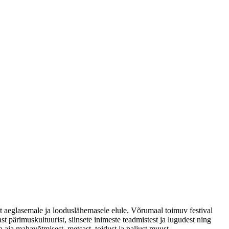
 aeglasemale ja looduslähemasele elule. Võrumaal toimuv festival
pärimuskultuurist, siinsete inimeste teadmistest ja lugudest ning
aja mahavõtmisest, metsast, toidust ja paljust muust.