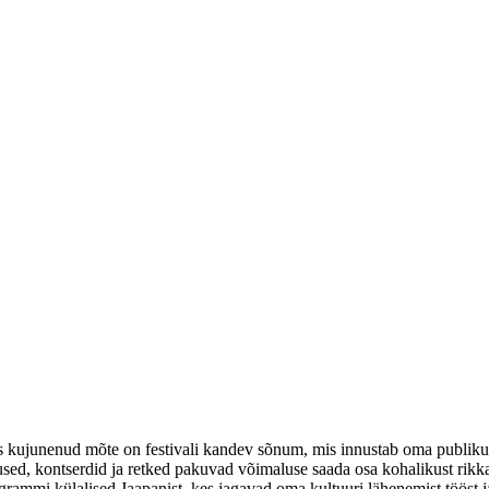
 kujunenud mõte on festivali kandev sõnum, mis innustab oma publikut
, kontserdid ja retked pakuvad võimaluse saada osa kohalikust rikkast 
mmi külalised Jaapanist, kes jagavad oma kultuuri lähenemist tööst ja 