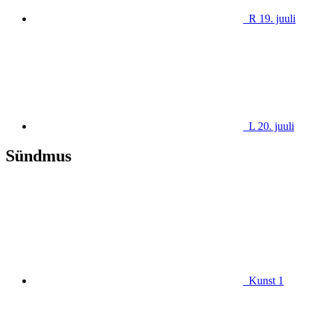
R 19. juuli
L 20. juuli
Sündmus
Kunst
1