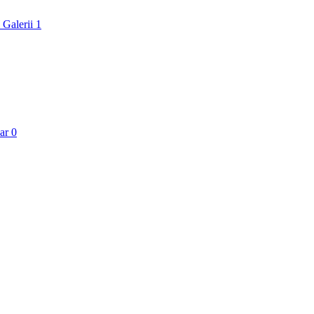
 Galerii
1
aar
0