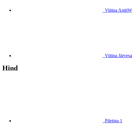
Viitina AnitiW
Viitina Järves
Hind
Piletiga
1