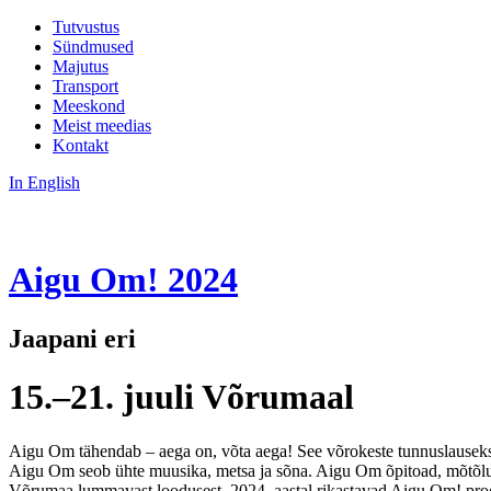
Tutvustus
Sündmused
Majutus
Transport
Meeskond
Meist meedias
Kontakt
In English
Aigu Om!
2024
Jaapani eri
15.–21. juuli Võrumaal
Aigu Om tähendab – aega on, võta aega! See võrokeste tunnuslauseks
Aigu Om seob ühte muusika, metsa ja sõna. Aigu Om õpitoad, mõtõlused
Võrumaa lummavast loodusest. 2024. aastal rikastavad Aigu Om! progra