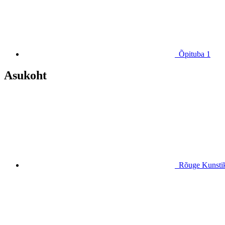
Õpituba
1
Asukoht
Rõuge Kunsti