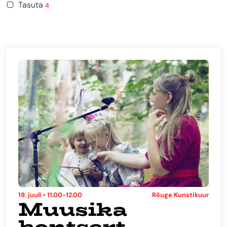
Tasuta
4
19. juuli • 11.00-12.00
Rõuge Kunstikuur
Muusika
kontsert-