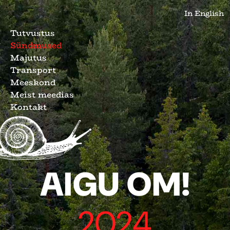
In English
Tutvustus
Sündmused
Majutus
Transport
Meeskond
Meist meedias
Kontakt
AIGU OM!
2024