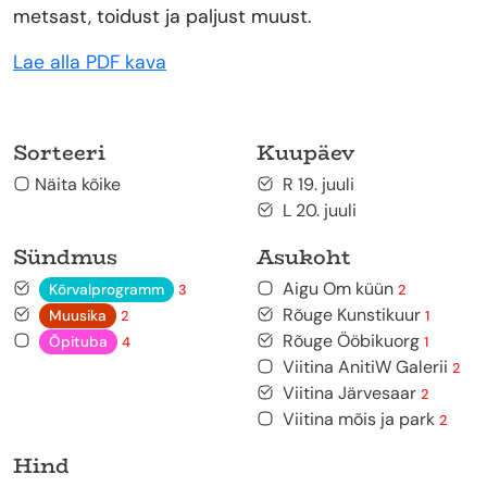
metsast, toidust ja paljust muust.
Lae alla PDF kava
Sorteeri
Kuupäev
Näita kõike
R 19. juuli
L 20. juuli
Sündmus
Asukoht
Aigu Om küün
Kõrvalprogramm
3
2
Rõuge Kunstikuur
Muusika
2
1
Rõuge Ööbikuorg
Õpituba
4
1
Viitina AnitiW Galerii
2
Viitina Järvesaar
2
Viitina mõis ja park
2
Hind