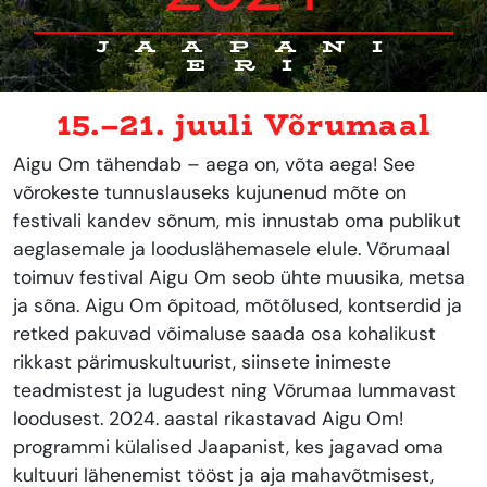
JAAPANI
ERI
15.–21. juuli Võrumaal
Aigu Om tähendab – aega on, võta aega! See
võrokeste tunnuslauseks kujunenud mõte on
festivali kandev sõnum, mis innustab oma publikut
aeglasemale ja looduslähemasele elule. Võrumaal
toimuv festival Aigu Om seob ühte muusika, metsa
ja sõna. Aigu Om õpitoad, mõtõlused, kontserdid ja
retked pakuvad võimaluse saada osa kohalikust
rikkast pärimuskultuurist, siinsete inimeste
teadmistest ja lugudest ning Võrumaa lummavast
loodusest. 2024. aastal rikastavad Aigu Om!
programmi külalised Jaapanist, kes jagavad oma
kultuuri lähenemist tööst ja aja mahavõtmisest,