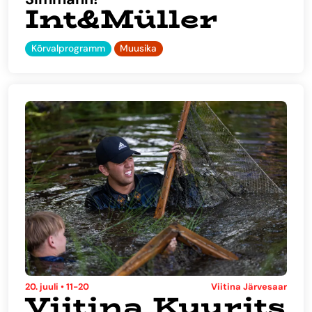
Int&Müller
Kõrvalprogramm
Muusika
20. juuli • 11-20
Viitina Järvesaar
Viitina Kuurits