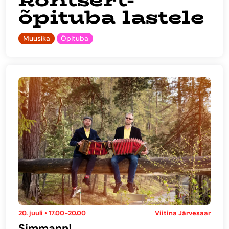
õpituba lastele
Muusika
Õpituba
20. juuli • 17.00-20.00
Viitina Järvesaar
Simmann!