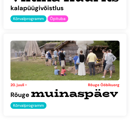
kalapüügivõistlus
Kõrvalprogramm
Õpituba
20. juuli •
Rõuge Ööbikuorg
muinaspäev
Rõuge
Kõrvalprogramm