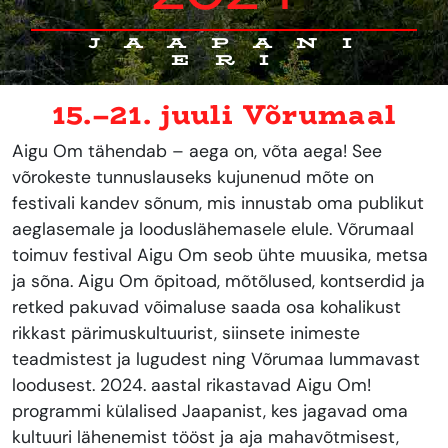
JAAPANI
ERI
15.–21. juuli Võrumaal
Aigu Om tähendab – aega on, võta aega! See
võrokeste tunnuslauseks kujunenud mõte on
festivali kandev sõnum, mis innustab oma publikut
aeglasemale ja looduslähemasele elule. Võrumaal
toimuv festival Aigu Om seob ühte muusika, metsa
ja sõna. Aigu Om õpitoad, mõtõlused, kontserdid ja
retked pakuvad võimaluse saada osa kohalikust
rikkast pärimuskultuurist, siinsete inimeste
teadmistest ja lugudest ning Võrumaa lummavast
loodusest. 2024. aastal rikastavad Aigu Om!
programmi külalised Jaapanist, kes jagavad oma
kultuuri lähenemist tööst ja aja mahavõtmisest,