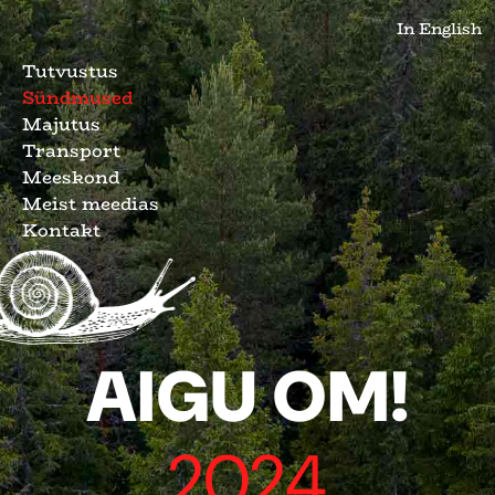
In English
Tutvustus
Sündmused
Majutus
Transport
Meeskond
Meist meedias
Kontakt
AIGU OM!
2024