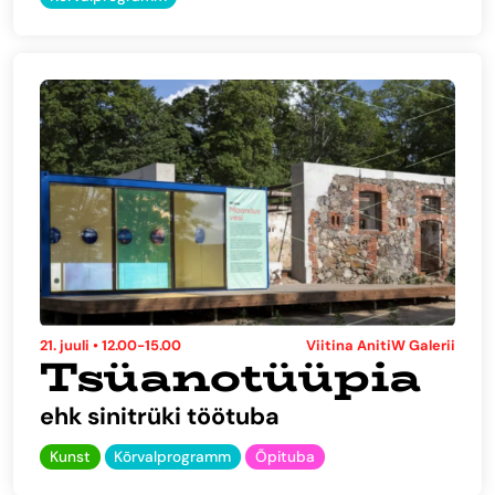
21. juuli • 12.00-15.00
Viitina AnitiW Galerii
Tsüanotüüpia
ehk sinitrüki töötuba
Kunst
Kõrvalprogramm
Õpituba