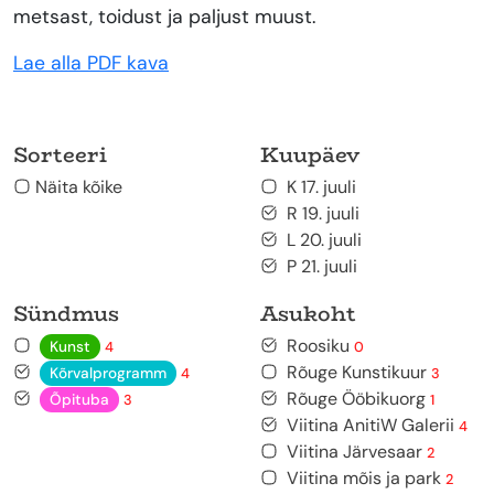
metsast, toidust ja paljust muust.
Lae alla PDF kava
Sorteeri
Kuupäev
Näita kõike
K 17. juuli
R 19. juuli
L 20. juuli
P 21. juuli
Sündmus
Asukoht
Roosiku
Kunst
4
0
Rõuge Kunstikuur
Kõrvalprogramm
4
3
Rõuge Ööbikuorg
Õpituba
3
1
Viitina AnitiW Galerii
4
Viitina Järvesaar
2
Viitina mõis ja park
2