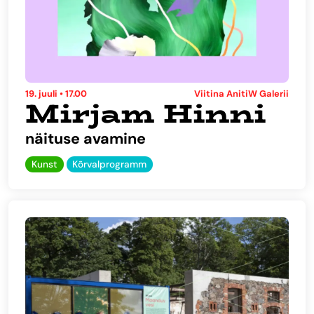
19. juuli • 17.00
Viitina AnitiW Galerii
Mirjam Hinni
näituse avamine
Kunst
Kõrvalprogramm