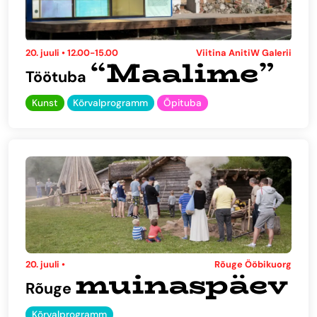
20. juuli • 12.00-15.00
Viitina AnitiW Galerii
“Maalime”
Töötuba
Kunst
Kõrvalprogramm
Õpituba
20. juuli •
Rõuge Ööbikuorg
muinaspäev
Rõuge
Kõrvalprogramm