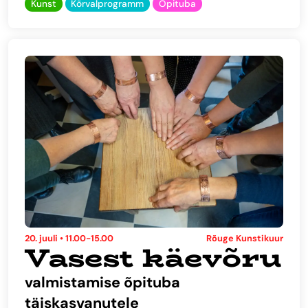
Kunst
Kõrvalprogramm
Õpituba
20. juuli • 11.00-15.00
Rõuge Kunstikuur
Vasest käevõru
valmistamise õpituba
täiskasvanutele