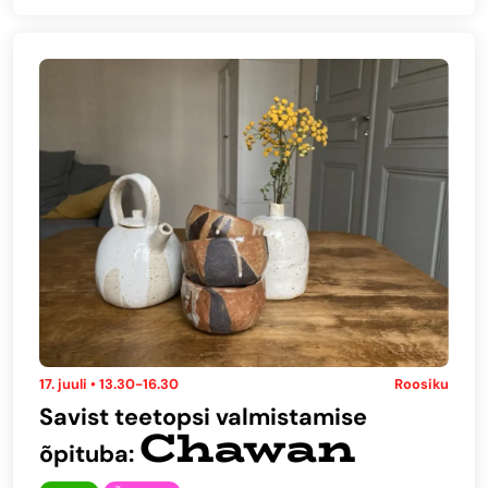
17. juuli • 13.30-16.30
Roosiku
Savist teetopsi valmistamise
Chawan
õpituba: