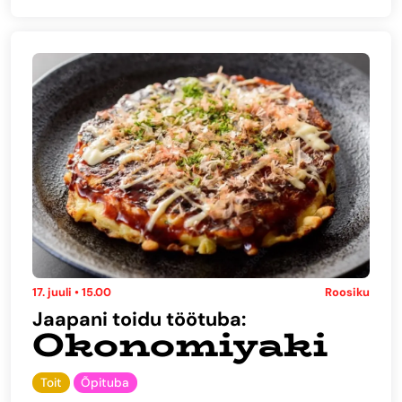
17. juuli • 15.00
Roosiku
Jaapani toidu töötuba:
Okonomiyaki
Toit
Õpituba