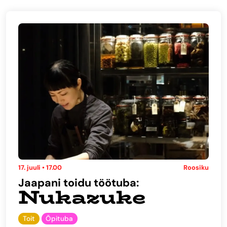
17. juuli • 17.00
Roosiku
Jaapani toidu töötuba:
Nukazuke
Toit
Õpituba