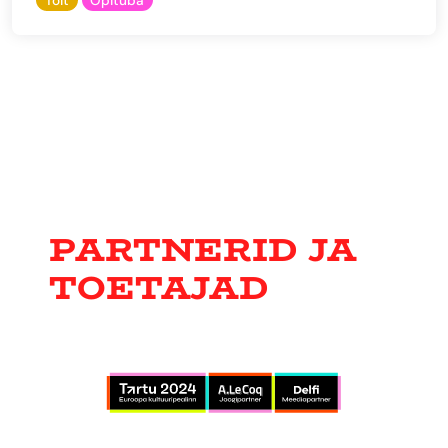
Toit
Õpituba
PARTNERID JA
TOETAJAD