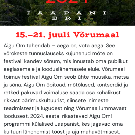
JAAPANI
ERI
15.–21. juuli Võrumaal
Aigu Om tähendab – aega on, võta aega! See
võrokeste tunnuslauseks kujunenud mõte on
festivali kandev sõnum, mis innustab oma publikut
aeglasemale ja looduslähemasele elule. Võrumaal
toimuv festival Aigu Om seob ühte muusika, metsa
ja sõna. Aigu Om õpitoad, mõtõlused, kontserdid ja
retked pakuvad võimaluse saada osa kohalikust
rikkast pärimuskultuurist, siinsete inimeste
teadmistest ja lugudest ning Võrumaa lummavast
loodusest. 2024. aastal rikastavad Aigu Om!
programmi külalised Jaapanist, kes jagavad oma
kultuuri lähenemist tööst ja aja mahavõtmisest,