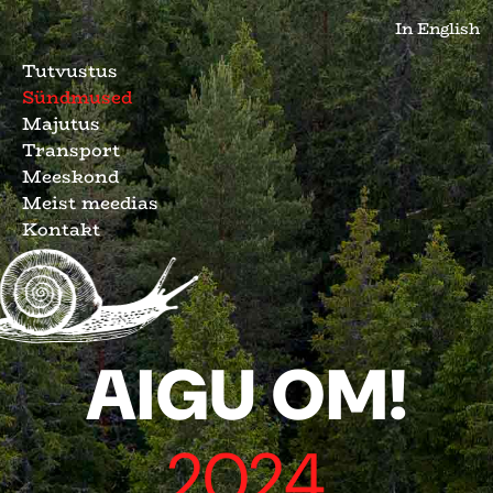
In English
Tutvustus
Sündmused
Majutus
Transport
Meeskond
Meist meedias
Kontakt
AIGU OM!
2024