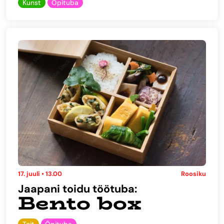
Kunst
Õpituba
17. juuli • 13.00
Roosiku
Jaapani toidu töötuba:
Bento box