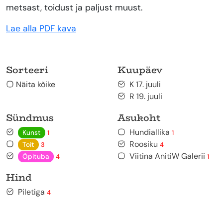
metsast, toidust ja paljust muust.
Lae alla PDF kava
Sorteeri
Kuupäev
Näita kõike
K 17. juuli
R 19. juuli
Sündmus
Asukoht
Hundiallika
Kunst
1
1
Roosiku
Toit
3
4
Viitina AnitiW Galerii
Õpituba
4
1
Hind
Piletiga
4