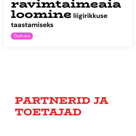
ravimtaimeaia
loomine
liigirikkuse
taastamiseks
Õpituba
PARTNERID JA
TOETAJAD