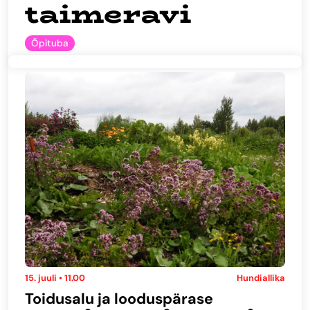
taimeravi
Õpituba
15. juuli • 11.00
Hundiallika
Toidusalu ja looduspärase