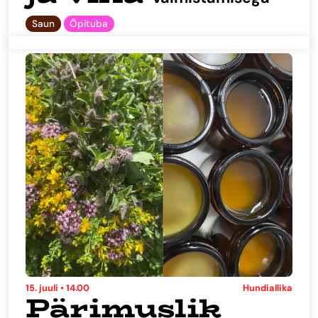
Saun
Õpituba
15. juuli • 14.00
Hundiallika
Pärimuslik