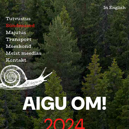
In English
Tutvustus
Sündmused
Majutus
Transport
Meeskond
Meist meedias
Kontakt
AIGU OM!
2024