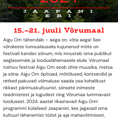
JAAPANI
ERI
15.–21. juuli Võrumaal
Aigu Om tähendab – aega on, võta aega! See
võrokeste tunnuslauseks kujunenud mõte on
festivali kandev sõnum, mis innustab oma publikut
aeglasemale ja looduslähemasele elule. Võrumaal
toimuv festival Aigu Om seob ühte muusika, metsa
ja sõna. Aigu Om õpitoad, mõtõlused, kontserdid ja
retked pakuvad võimaluse saada osa kohalikust
rikkast pärimuskultuurist, siinsete inimeste
teadmistest ja lugudest ning Võrumaa lummavast
loodusest. 2024. aastal rikastavad Aigu Om!
programmi külalised Jaapanist, kes jagavad oma
kultuuri lähenemist tööst ja aja mahavõtmisest,