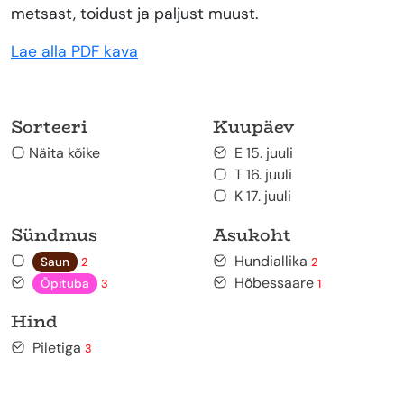
metsast, toidust ja paljust muust.
Lae alla PDF kava
Sorteeri
Kuupäev
Näita kõike
E 15. juuli
T 16. juuli
K 17. juuli
Sündmus
Asukoht
Hundiallika
Saun
2
2
Hõbessaare
Õpituba
3
1
Hind
Piletiga
3