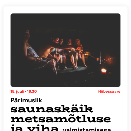
15. juuli • 16.30
Hõbessaare
Pärimuslik
saunaskäik
metsamõtluse
ja viha
valmistamisega